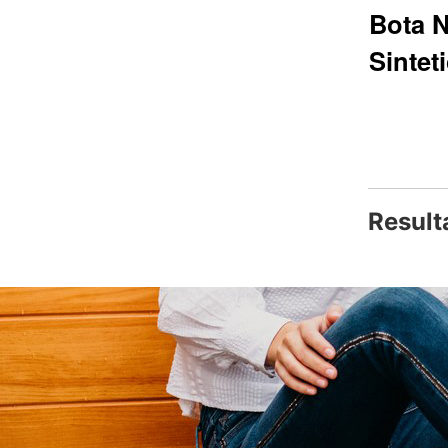
Bota 
Sintet
Q446.85
Result