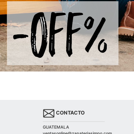
CONTACTO
GUATEMALA
ventasonline@zapateriasimpo.com