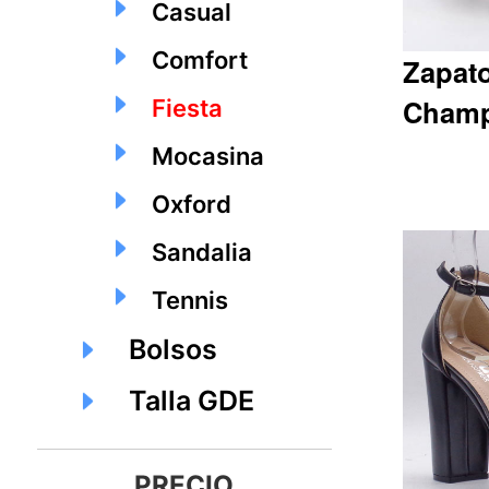
Casual
Comfort
Zapato
Cham
Fiesta
Mocasina
Oxford
Q394.20
Sandalia
Tennis
Bolsos
Talla GDE
PRECIO