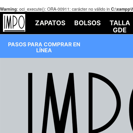
Warning
: oci_execute(): ORA-00911: carácter no válido in
C:\xampp\
ZAPATOS
BOLSOS
TALLA
GDE
PASOS PARA COMPRAR EN
LÍNEA