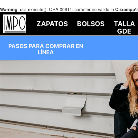
Warning
: oci_execute(): ORA-00911: carácter no válido in
C:\xampp\
ZAPATOS
BOLSOS
TALLA
GDE
PASOS PARA COMPRAR EN
LÍNEA