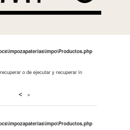
ocs\impozapaterias\impo\Productos.php
recuperar o de ejecutar y recuperar in
<
>
ocs\impozapaterias\impo\Productos.php