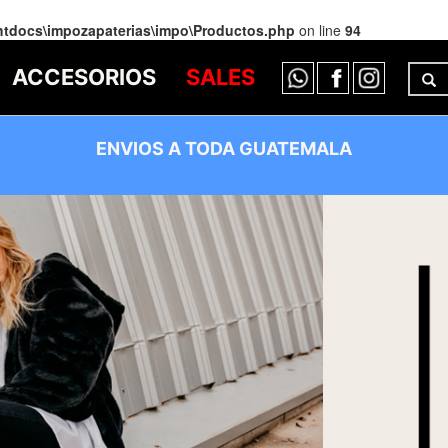
htdocs\impozapaterias\impo\Productos.php
on line
94
ACCESORIOS
SALES
ENVIOS A TODA GUATEMALA