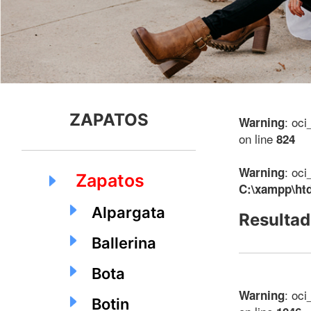
ZAPATOS
: oci
Warning
on line
824
: oci
Warning
Zapatos
C:\xampp\ht
Alpargata
Resultad
Ballerina
Bota
: oci
Warning
Botin