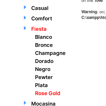
on line
1046
Casual
: oci
Warning
C:\xampp\ht
Comfort
Fiesta
Blanco
Bronce
Champagne
Dorado
Negro
Pewter
Plata
Rose Gold
Mocasina