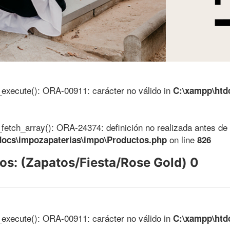
_execute(): ORA-00911: carácter no válido in
C:\xampp\htd
_fetch_array(): ORA-24374: definición no realizada antes de 
on line
docs\impozapaterias\impo\Productos.php
826
os: (Zapatos/Fiesta/Rose Gold) 0
_execute(): ORA-00911: carácter no válido in
C:\xampp\htd