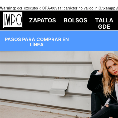
Warning
: oci_execute(): ORA-00911: carácter no válido in
C:\xampp\
ZAPATOS
BOLSOS
TALLA
GDE
PASOS PARA COMPRAR EN
LÍNEA