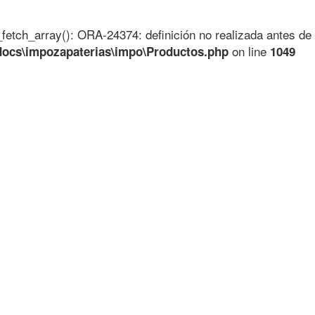
_fetch_array(): ORA-24374: definición no realizada antes de 
on line
docs\impozapaterias\impo\Productos.php
1049