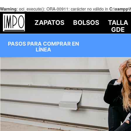
Warning
: oci_execute(): ORA-00911: carácter no válido in
C:\xampp\
ZAPATOS
BOLSOS
TALLA
GDE
PASOS PARA COMPRAR EN
LÍNEA