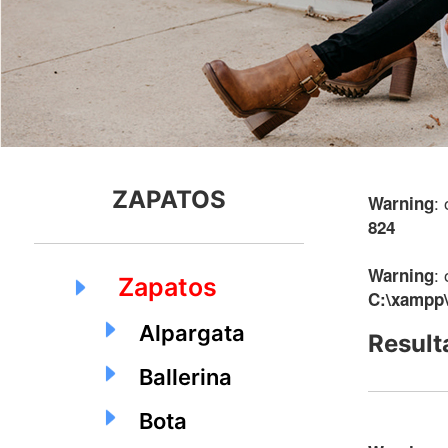
ZAPATOS
:
Warning
824
:
Warning
Zapatos
C:\xampp\
Alpargata
Result
Ballerina
Bota