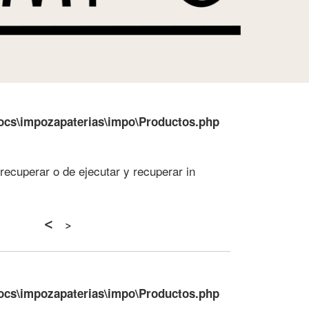
ocs\impozapaterias\impo\Productos.php
recuperar o de ejecutar y recuperar in
<
>
ocs\impozapaterias\impo\Productos.php