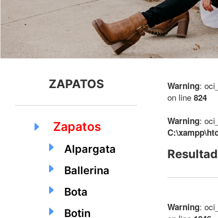
ZAPATOS
: oci
Warning
on line
824
: oci
Warning
Zapatos
C:\xampp\ht
Alpargata
Resultad
Ballerina
Bota
: oci
Warning
Botin