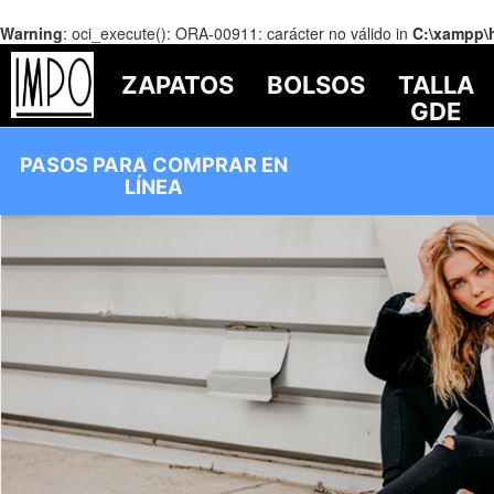
Warning
: oci_execute(): ORA-00911: carácter no válido in
C:\xampp\
ZAPATOS
BOLSOS
TALLA
GDE
PASOS PARA COMPRAR EN
LÍNEA