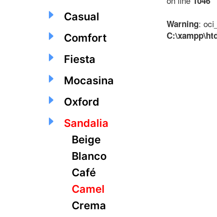
on line
1046
Casual
: oci
Warning
C:\xampp\ht
Comfort
Fiesta
Mocasina
Oxford
Sandalia
Beige
Blanco
Café
Camel
Crema