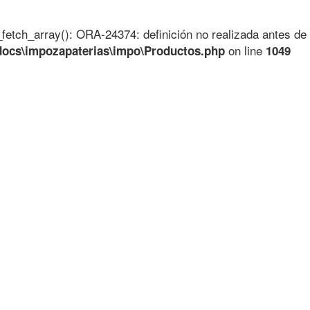
_fetch_array(): ORA-24374: definición no realizada antes de 
on line
docs\impozapaterias\impo\Productos.php
1049