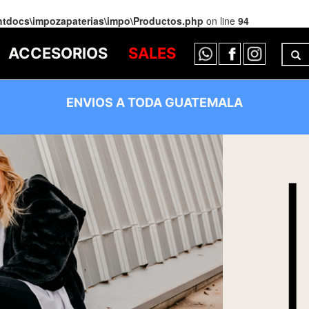
htdocs\impozapaterias\impo\Productos.php
on line
94
ACCESORIOS
SALES
ENVIOS A TODA GUATEMALA