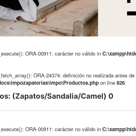
_execute(): ORA-00911: carácter no válido in
C:\xampp\htd
_fetch_array(): ORA-24374: definición no realizada antes de 
on line
docs\impozapaterias\impo\Productos.php
826
os: (Zapatos/Sandalia/Camel) 0
_execute(): ORA-00911: carácter no válido in
C:\xampp\htd