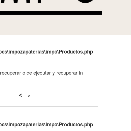
ocs\impozapaterias\impo\Productos.php
recuperar o de ejecutar y recuperar in
<
>
ocs\impozapaterias\impo\Productos.php