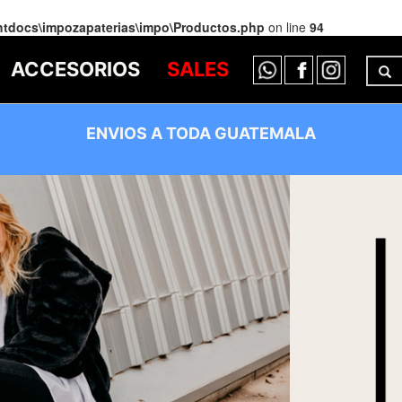
htdocs\impozapaterias\impo\Productos.php
on line
94
ACCESORIOS
SALES
ENVIOS A TODA GUATEMALA