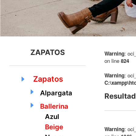
ZAPATOS
: oci
Warning
on line
824
: oci
Warning
Zapatos
C:\xampp\ht
Alpargata
Resultad
Ballerina
Azul
Beige
: oci
Warning