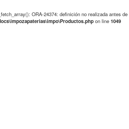
_fetch_array(): ORA-24374: definición no realizada antes de 
on line
docs\impozapaterias\impo\Productos.php
1049