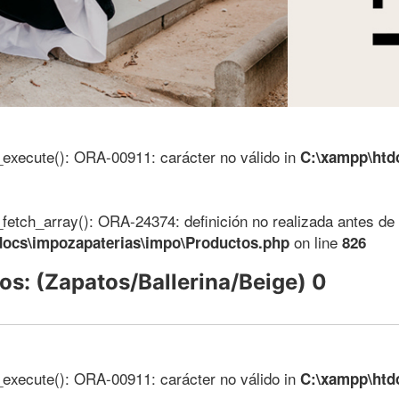
_execute(): ORA-00911: carácter no válido in
C:\xampp\htd
_fetch_array(): ORA-24374: definición no realizada antes de 
on line
docs\impozapaterias\impo\Productos.php
826
os: (Zapatos/Ballerina/Beige) 0
_execute(): ORA-00911: carácter no válido in
C:\xampp\htd