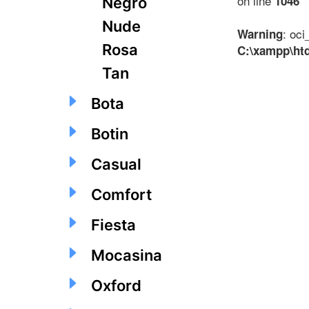
on line
1046
Negro
Nude
: oci
Warning
Rosa
C:\xampp\ht
Tan
Bota
Botin
Casual
Comfort
Fiesta
Mocasina
Oxford