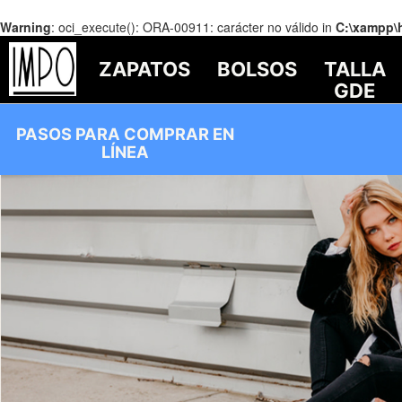
Warning
: oci_execute(): ORA-00911: carácter no válido in
C:\xampp\
ZAPATOS
BOLSOS
TALLA
GDE
PASOS PARA COMPRAR EN
LÍNEA