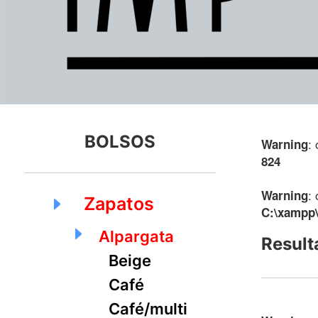
BOLSOS
:
Warning
824
:
Warning
Zapatos
C:\xampp\
Alpargata
Result
Beige
Café
Café/multi