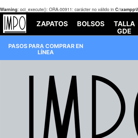
Warning
: oci_execute(): ORA-00911: carácter no válido in
C:\xampp\
ZAPATOS
BOLSOS
TALLA
GDE
PASOS PARA COMPRAR EN
LÍNEA