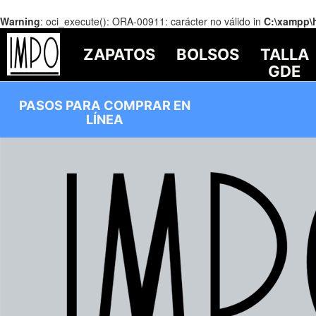
Warning
: oci_execute(): ORA-00911: carácter no válido in
C:\xampp\
ZAPATOS
BOLSOS
TALLA
GDE
PASOS PARA COMPRAR EN
LÍNEA