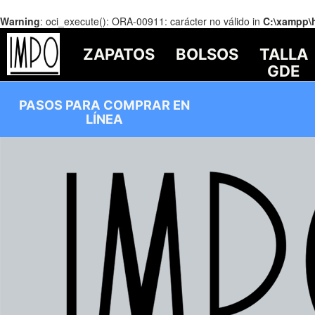
Warning
: oci_execute(): ORA-00911: carácter no válido in
C:\xampp\
ZAPATOS
BOLSOS
TALLA
GDE
PASOS PARA COMPRAR EN
LÍNEA