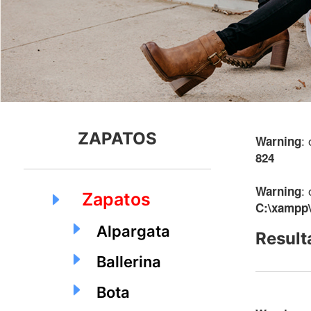
ZAPATOS
:
Warning
824
:
Warning
Zapatos
C:\xampp\
Alpargata
Result
Ballerina
Bota