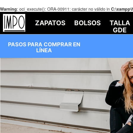
Warning
: oci_execute(): ORA-00911: carácter no válido in
C:\xampp\
ZAPATOS
BOLSOS
TALLA
GDE
PASOS PARA COMPRAR EN
LÍNEA