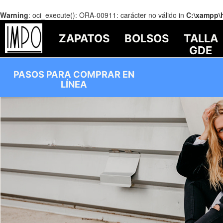
Warning
: oci_execute(): ORA-00911: carácter no válido in
C:\xampp\
ZAPATOS
BOLSOS
TALLA
GDE
PASOS PARA COMPRAR EN
LÍNEA