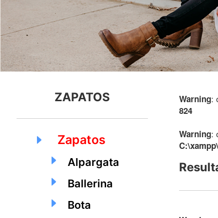
ZAPATOS
:
Warning
824
:
Warning
Zapatos
C:\xampp\
Alpargata
Result
Ballerina
Bota